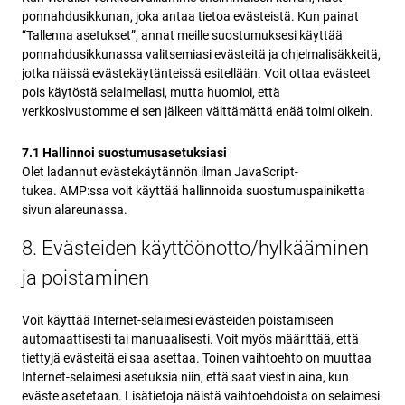
ponnahdusikkunan, joka antaa tietoa evästeistä. Kun painat
“Tallenna asetukset”, annat meille suostumuksesi käyttää
ponnahdusikkunassa valitsemiasi evästeitä ja ohjelmalisäkkeitä,
jotka näissä evästekäytänteissä esitellään. Voit ottaa evästeet
pois käytöstä selaimellasi, mutta huomioi, että
verkkosivustomme ei sen jälkeen välttämättä enää toimi oikein.
7.1 Hallinnoi suostumusasetuksiasi
Olet ladannut evästekäytännön ilman JavaScript-
tukea. AMP:ssa voit käyttää hallinnoida suostumuspainiketta
sivun alareunassa.
8. Evästeiden käyttöönotto/hylkääminen
ja poistaminen
Voit käyttää Internet-selaimesi evästeiden poistamiseen
automaattisesti tai manuaalisesti. Voit myös määrittää, että
tiettyjä evästeitä ei saa asettaa. Toinen vaihtoehto on muuttaa
Internet-selaimesi asetuksia niin, että saat viestin aina, kun
eväste asetetaan. Lisätietoja näistä vaihtoehdoista on selaimesi