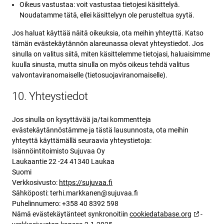
Oikeus vastustaa: voit vastustaa tietojesi käsittelyä.
Noudatamme tätä, ellei käsittelyyn ole perusteltua syytä.
Jos haluat käyttää näitä oikeuksia, ota meihin yhteyttä. Katso
tämän evästekäytännön alareunassa olevat yhteystiedot. Jos
sinulla on valitus siitä, miten käsittelemme tietojasi, haluaisimme
kuulla sinusta, mutta sinulla on myös oikeus tehdä valitus
valvontaviranomaiselle (tietosuojaviranomaiselle).
10. Yhteystiedot
Jos sinulla on kysyttävää ja/tai kommentteja
evästekäytännöstämme ja tästä lausunnosta, ota meihin
yhteyttä käyttämällä seuraavia yhteystietoja:
Isännöintitoimisto Sujuvaa Oy
Laukaantie 22 -24 41340 Laukaa
Suomi
Verkkosivusto:
https://sujuvaa.fi
Sähköposti:
terhi.markkanen@sujuvaa.fi
Puhelinnumero: +358 40 8392 598
Nämä evästekäytänteet synkronoitiin
cookiedatabase.org
-