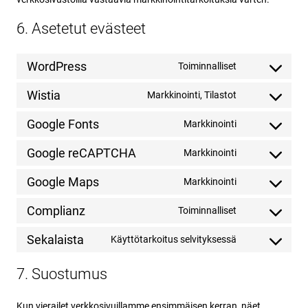
6. Asetetut evästeet
WordPress
Toiminnalliset
Consent
to
Wistia
Markkinointi, Tilastot
service
Consent
wordpress
to
Google Fonts
Markkinointi
service
Consent
wistia
to
Google reCAPTCHA
Markkinointi
service
Consent
google-
to
Google Maps
Markkinointi
fonts
service
Consent
google-
to
Complianz
Toiminnalliset
recaptcha
service
Consent
google-
to
Sekalaista
Käyttötarkoitus selvityksessä
maps
service
Consent
complianz
to
7. Suostumus
service
sekalaista
Kun vierailet verkkosivuillamme ensimmäisen kerran, näet