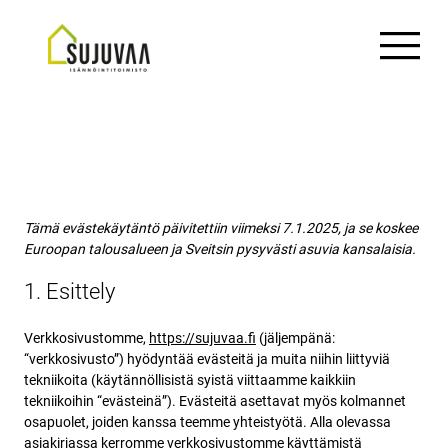
Evästekäytäntö (EU)
Tämä evästekäytäntö päivitettiin viimeksi 7.1.2025, ja se koskee
Euroopan talousalueen ja Sveitsin pysyvästi asuvia kansalaisia.
1. Esittely
Verkkosivustomme,
https://sujuvaa.fi
(jäljempänä:
“verkkosivusto”) hyödyntää evästeitä ja muita niihin liittyviä
tekniikoita (käytännöllisistä syistä viittaamme kaikkiin
tekniikoihin “evästeinä”). Evästeitä asettavat myös kolmannet
osapuolet, joiden kanssa teemme yhteistyötä. Alla olevassa
asiakirjassa kerromme verkkosivustomme käyttämistä