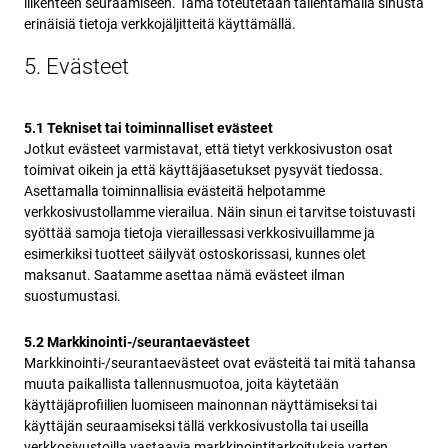
liikenteen seuraamiseen. Tämä toteutetaan tallentamalla sinusta
erinäisiä tietoja verkkojäljitteitä käyttämällä.
5. Evästeet
5.1 Tekniset tai toiminnalliset evästeet
Jotkut evästeet varmistavat, että tietyt verkkosivuston osat
toimivat oikein ja että käyttäjäasetukset pysyvät tiedossa.
Asettamalla toiminnallisia evästeitä helpotamme
verkkosivustollamme vierailua. Näin sinun ei tarvitse toistuvasti
syöttää samoja tietoja vieraillessasi verkkosivuillamme ja
esimerkiksi tuotteet säilyvät ostoskorissasi, kunnes olet
maksanut. Saatamme asettaa nämä evästeet ilman
suostumustasi.
5.2 Markkinointi-/seurantaevästeet
Markkinointi-/seurantaevästeet ovat evästeitä tai mitä tahansa
muuta paikallista tallennusmuotoa, joita käytetään
käyttäjäprofiilien luomiseen mainonnan näyttämiseksi tai
käyttäjän seuraamiseksi tällä verkkosivustolla tai useilla
verkkosivustoilla vastaavia markkinointitarkoituksia varten.