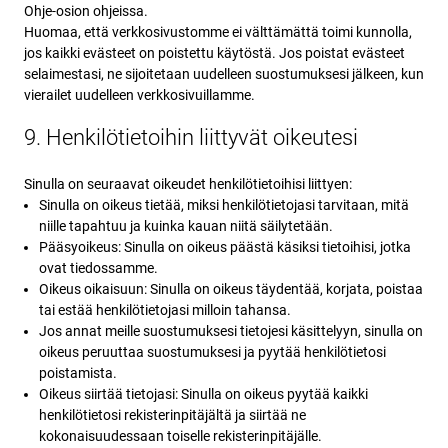
Ohje-osion ohjeissa.
Huomaa, että verkkosivustomme ei välttämättä toimi kunnolla,
jos kaikki evästeet on poistettu käytöstä. Jos poistat evästeet
selaimestasi, ne sijoitetaan uudelleen suostumuksesi jälkeen, kun
vierailet uudelleen verkkosivuillamme.
9. Henkilötietoihin liittyvät oikeutesi
Sinulla on seuraavat oikeudet henkilötietoihisi liittyen:
Sinulla on oikeus tietää, miksi henkilötietojasi tarvitaan, mitä
niille tapahtuu ja kuinka kauan niitä säilytetään.
Pääsyoikeus: Sinulla on oikeus päästä käsiksi tietoihisi, jotka
ovat tiedossamme.
Oikeus oikaisuun: Sinulla on oikeus täydentää, korjata, poistaa
tai estää henkilötietojasi milloin tahansa.
Jos annat meille suostumuksesi tietojesi käsittelyyn, sinulla on
oikeus peruuttaa suostumuksesi ja pyytää henkilötietosi
poistamista.
Oikeus siirtää tietojasi: Sinulla on oikeus pyytää kaikki
henkilötietosi rekisterinpitäjältä ja siirtää ne
kokonaisuudessaan toiselle rekisterinpitäjälle.